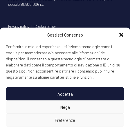
sociale 98.800,00€ i.v.
Privacy policy
|
Cookie policy
Gestisci Consenso
© 2020 MIXER Srl
l'aziendinacreativa.it
Per fornire le migliori esperienze, utilizziamo tecnologie come i
cookie per memorizzare e/o accedere alle informazioni del
dispositivo. Il consenso a queste tecnologie ci permetterà di
elaborare dati come il comportamento di navigazione o ID unici su
info@mixerit.com
questo sito. Non acconsentire o ritirare il consenso può influire
negativamente su alcune caratteristiche e funzioni.
Seguici
Accetta
Nega
Preferenze