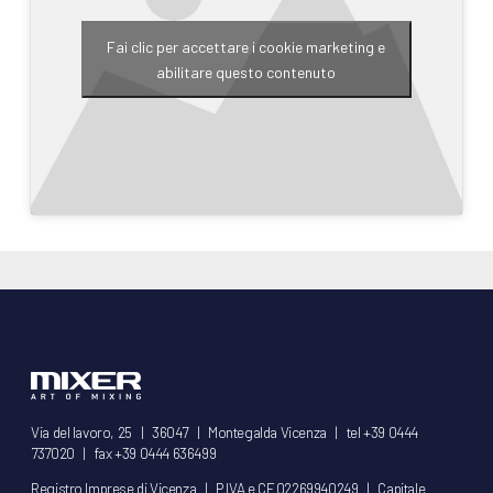
Fai clic per accettare i cookie marketing e
abilitare questo contenuto
Via del lavoro, 25 | 36047 | Montegalda Vicenza | tel +39 0444
737020 | fax +39 0444 636499
Registro Imprese di Vicenza | P.IVA e CF 02269940249 | Capitale