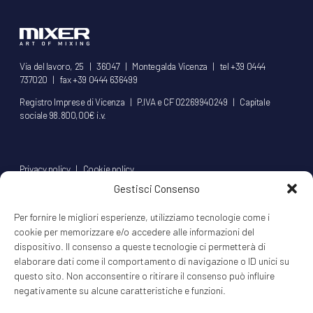
Via del lavoro, 25 | 36047 | Montegalda Vicenza | tel +39 0444
737020 | fax +39 0444 636499
Registro Imprese di Vicenza | P.IVA e CF 02269940249 | Capitale
sociale 98.800,00€ i.v.
Privacy policy
|
Cookie policy
Gestisci Consenso
© 2020 MIXER Srl
l'aziendinacreativa.it
Per fornire le migliori esperienze, utilizziamo tecnologie come i
cookie per memorizzare e/o accedere alle informazioni del
dispositivo. Il consenso a queste tecnologie ci permetterà di
elaborare dati come il comportamento di navigazione o ID unici su
info@mixerit.com
questo sito. Non acconsentire o ritirare il consenso può influire
negativamente su alcune caratteristiche e funzioni.
Seguici