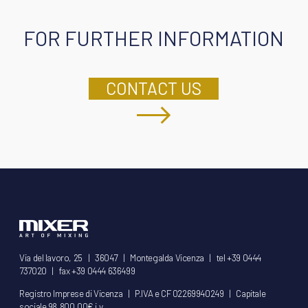
FOR FURTHER INFORMATION
CONTACT US
Via del lavoro, 25 | 36047 | Montegalda Vicenza | tel +39 0444
737020 | fax +39 0444 636499
Registro Imprese di Vicenza | P.IVA e CF 02269940249 | Capitale
sociale 98.800,00€ i.v.