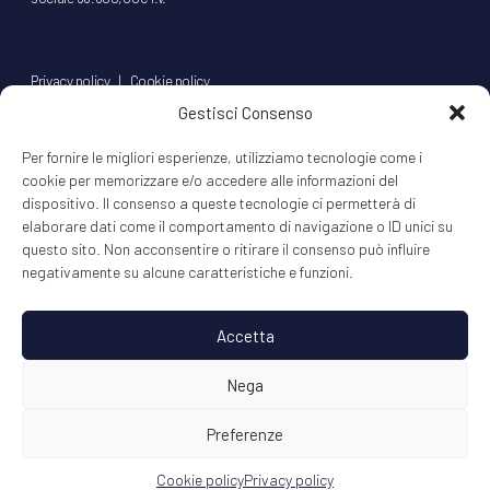
Privacy policy
|
Cookie policy
Gestisci Consenso
© 2020 MIXER Srl
l'aziendinacreativa.it
Per fornire le migliori esperienze, utilizziamo tecnologie come i
cookie per memorizzare e/o accedere alle informazioni del
dispositivo. Il consenso a queste tecnologie ci permetterà di
elaborare dati come il comportamento di navigazione o ID unici su
info@mixerit.com
questo sito. Non acconsentire o ritirare il consenso può influire
negativamente su alcune caratteristiche e funzioni.
Follow
Accetta
Nega
Preferenze
Cookie policy
Privacy policy