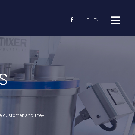
IT
EN
S
he customer and they