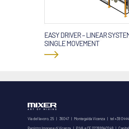
EASY DRIVER – LINEAR SYST
SINGLE MOVEMENT
Via del lavoro, 25 | 36047 | Montegalda Vicenza | tel +39 044
Registro Imprese di Vicenza | P.IVA e CF 02269940249 | Capitale