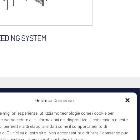
EEDING SYSTEM
Gestisci Consenso
 le migliori esperienze, utilizziamo tecnologie come i cookie per
y
info@mixerit.com
 e/o accedere alle informazioni del dispositivo. Il consenso a queste
ci permetterà di elaborare dati come il comportamento di
 o ID unici su questo sito. Non acconsentire o ritirare il consenso può
Follow
gativamente su alcune caratteristiche e funzioni.